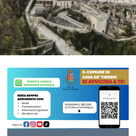
Cava
de'
Tirreni
Tutti
gli
argomenti...
Seguici
su