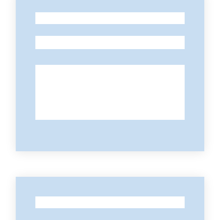
-
-
-