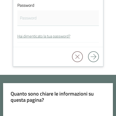
Vivere
Password
Cava
de'
Tirreni
Hai dimenticato la tua password?
Tutti
gli
argomenti...
Seguici
Quanto sono chiare le informazioni su
questa pagina?
su
Valuta da 1 a 5 stelle