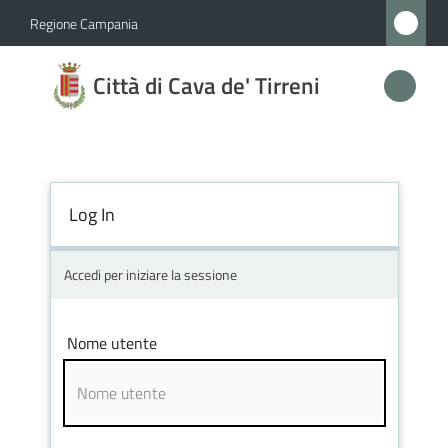
Vai al contenuto
Vai alla navigazione
Vai al footer
Regione Campania
Città
Città di Cava de' Tirreni
di
Cava
de'
Tirreni
Log In
Accedi per iniziare la sessione
Amministrazione
Novità
Nome utente
Servizi