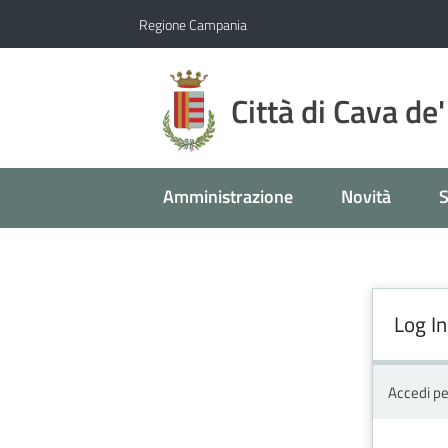
Vai al contenuto
Vai alla navigazione
Vai al footer
Regione Campania
Città di Cava de'
Amministrazione
Novità
S
Log In
Accedi pe