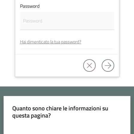
Vivere
Password
Cava
de'
Tirreni
Hai dimenticato la tua password?
Tutti
gli
argomenti...
Seguici
Quanto sono chiare le informazioni su
questa pagina?
su
Valuta da 1 a 5 stelle