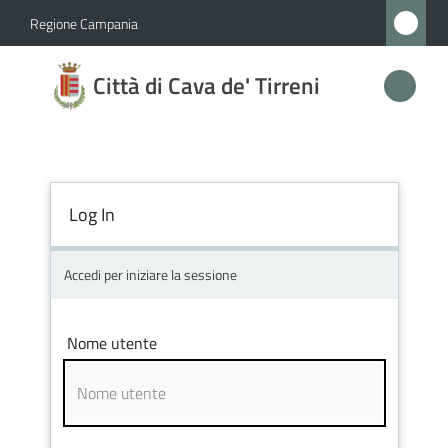
Vai al contenuto
Vai alla navigazione
Vai al footer
Regione Campania
Città
Città di Cava de' Tirreni
di
Cava
de'
Tirreni
Log In
Accedi per iniziare la sessione
Amministrazione
Novità
Nome utente
Servizi