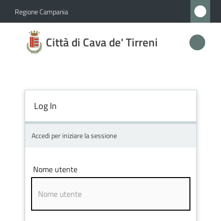
Vai al contenuto
Vai alla navigazione
Vai al footer
Regione Campania
Città
Città di Cava de' Tirreni
di
Cava
de'
Tirreni
Log In
Accedi per iniziare la sessione
Amministrazione
Novità
Nome utente
Servizi