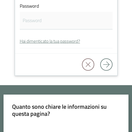
Vivere
Password
Cava
de'
Tirreni
Hai dimenticato la tua password?
Tutti
gli
argomenti...
Seguici
Quanto sono chiare le informazioni su
questa pagina?
su
Valuta da 1 a 5 stelle