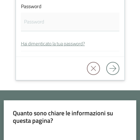
Vivere
Password
Cava
de'
Tirreni
Hai dimenticato la tua password?
Tutti
gli
argomenti...
Seguici
Quanto sono chiare le informazioni su
questa pagina?
su
Valuta da 1 a 5 stelle