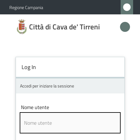
Vai al contenuto
Vai alla navigazione
Vai al footer
Regione Campania
Città
Città di Cava de' Tirreni
di
Cava
de'
Tirreni
Log In
Accedi per iniziare la sessione
Amministrazione
Novità
Nome utente
Servizi