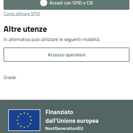
Accedi con SPID o CIE
Cava
de'
Come attivare SPID
Tirreni
Altre utenze
In alternativa puoi utilizzare le seguenti modalità.
Accesso operatore
Tutti
gli
argomenti...
Grazie.
Seguici
su