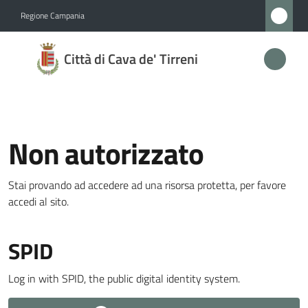
Vai al contenuto
Vai alla navigazione
Vai al footer
Regione Campania
Città
Città di Cava de' Tirreni
di
Cava
de'
Tirreni
Non autorizzato
Stai provando ad accedere ad una risorsa protetta, per favore
Amministrazione
accedi al sito.
Menu selezionato
Novità
SPID
Servizi
Log in with SPID, the public digital identity system.
Vivere