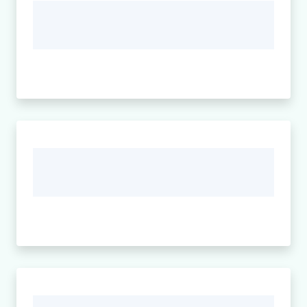
Cava
de'
Tirreni
Tutti
gli
argomenti...
Seguici
su