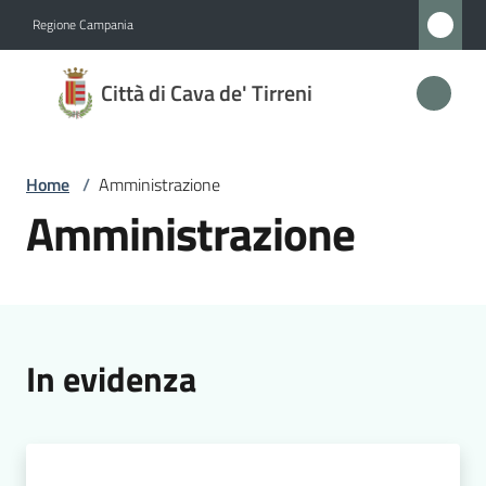
Vai al contenuto
Vai alla navigazione
Vai al footer
Regione Campania
Città
Città di Cava de' Tirreni
di
Cava
de'
Home
/
Amministrazione
Tirreni
Amministrazione
Amministrazione
Menu selezionato
Novità
In evidenza
Servizi
Vivere