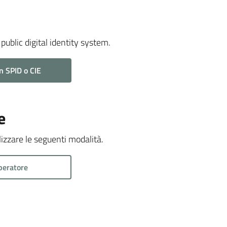
public digital identity system.
n SPID o CIE
e
ilizzare le seguenti modalità.
peratore