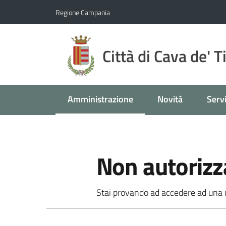
Vai al contenuto
Vai alla navigazione
Vai al footer
Regione Campania
Città di Cava de' T
Amministrazione
Novità
Servi
Menu selezionato
Non autorizz
Stai provando ad accedere ad una ri