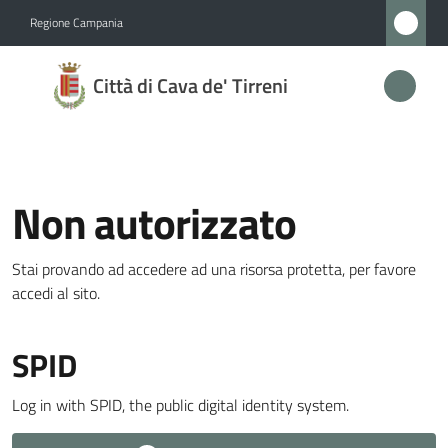
Vai al contenuto
Vai alla navigazione
Vai al footer
Regione Campania
Città
Città di Cava de' Tirreni
di
Cava
de'
Tirreni
Non autorizzato
Stai provando ad accedere ad una risorsa protetta, per favore
Amministrazione
accedi al sito.
Menu selezionato
Novità
SPID
Servizi
Log in with SPID, the public digital identity system.
Vivere