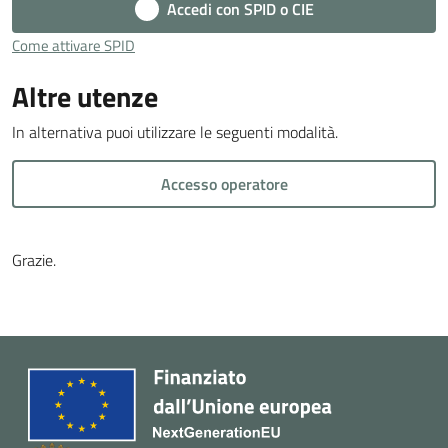
Accedi con SPID o CIE
Cava
de'
Come attivare SPID
Tirreni
Altre utenze
In alternativa puoi utilizzare le seguenti modalità.
Accesso operatore
Tutti
gli
argomenti...
Grazie.
Seguici
su