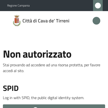
Vai al contenuto
Vai alla navigazione
Vai al footer
Regione Campania
Città
Città di Cava de' Tirreni
di
Cava
de'
Tirreni
Non autorizzato
Stai provando ad accedere ad una risorsa protetta, per favore
Amministrazione
accedi al sito.
Menu selezionato
Novità
SPID
Servizi
Log in with SPID, the public digital identity system.
Vivere