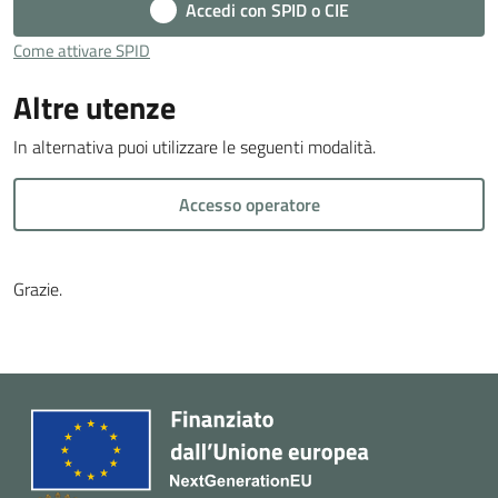
Accedi con SPID o CIE
Cava
de'
Come attivare SPID
Tirreni
Altre utenze
In alternativa puoi utilizzare le seguenti modalità.
Accesso operatore
Tutti
gli
argomenti...
Grazie.
Seguici
su