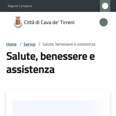
Vai al contenuto
Vai alla navigazione
Vai al footer
Regione Campania
Città
Città di Cava de' Tirreni
di
Cava
de'
Home
/
Servizi
/
Salute, benessere e assistenza
Tirreni
Salute, benessere e
assistenza
Amministrazione
Novità
Servizi
Menu selezionato
Vivere