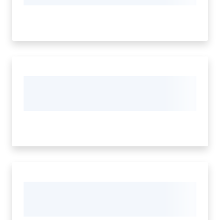
Cava
de'
Tirreni
Tutti
gli
argomenti...
Seguici
su