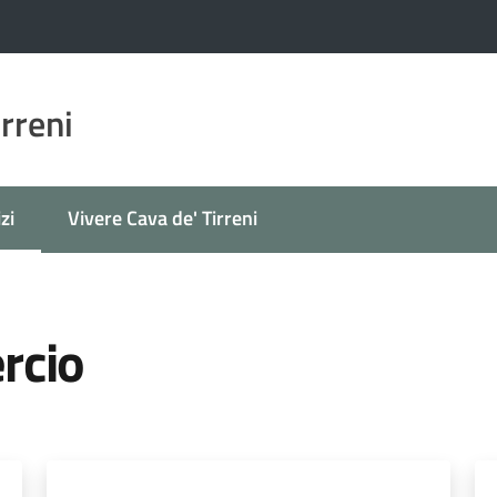
irreni
zi
Vivere Cava de' Tirreni
 selezionato
rcio