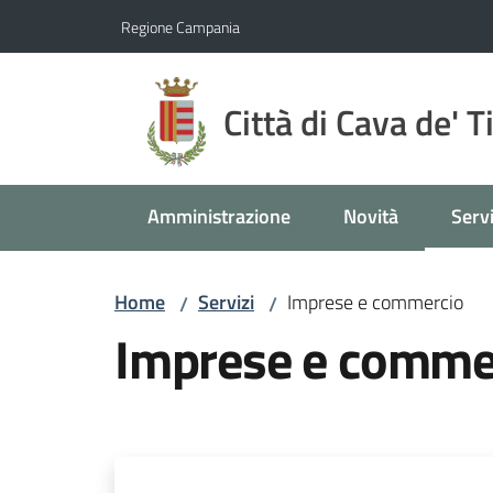
Vai al contenuto
Vai alla navigazione
Vai al footer
Regione Campania
Città di Cava de' T
Amministrazione
Novità
Servi
Menu
Home
Servizi
Imprese e commercio
/
/
Imprese e comme