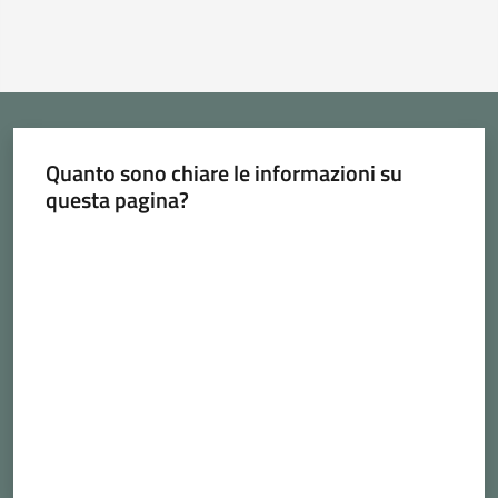
Cava
de'
Tirreni
Quanto sono chiare le informazioni su
questa pagina?
Tutti
gli
Valuta da 1 a 5 stelle
argomenti...
Seguici
su