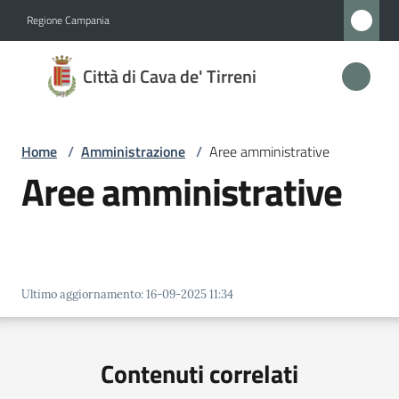
Vai al contenuto
Vai alla navigazione
Vai al footer
Regione Campania
Città
Città di Cava de' Tirreni
di
Cava
de'
Home
/
Amministrazione
/
Aree amministrative
Tirreni
Aree amministrative
Amministrazione
Menu selezionato
Novità
Ultimo aggiornamento
:
16-09-2025 11:34
Servizi
Contenuti correlati
Vivere