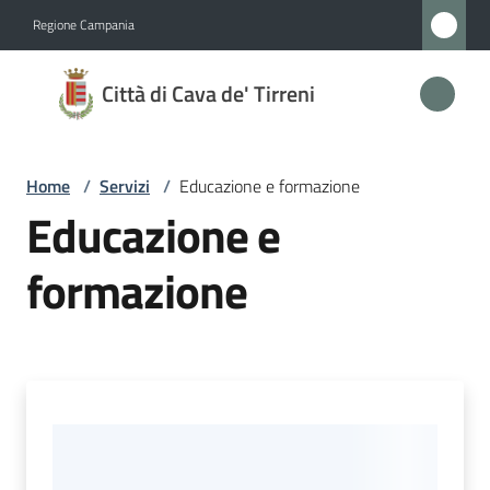
Vai al contenuto
Vai alla navigazione
Vai al footer
Regione Campania
Città
Città di Cava de' Tirreni
di
Cava
de'
Home
/
Servizi
/
Educazione e formazione
Tirreni
Educazione e
formazione
Amministrazione
Novità
Servizi
Menu selezionato
Vivere