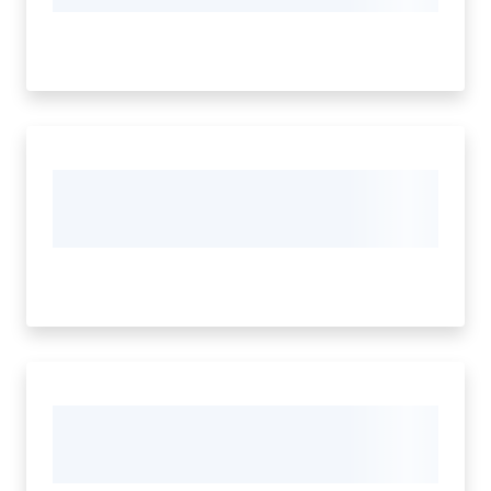
Cava
de'
Tirreni
Tutti
gli
argomenti...
Seguici
su