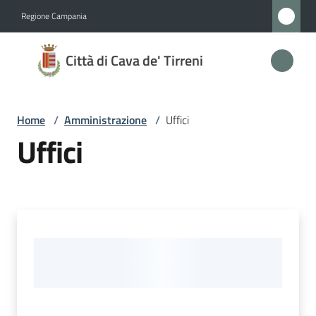
Vai al contenuto
Vai alla navigazione
Vai al footer
Regione Campania
Città
Città di Cava de' Tirreni
di
Cava
de'
Home
/
Amministrazione
/
Uffici
Tirreni
Uffici
Amministrazione
Menu selezionato
Novità
Servizi
Vivere