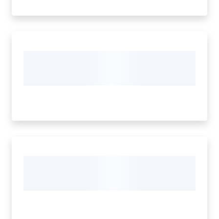
Cava
de'
Tirreni
Tutti
gli
argomenti...
Seguici
su