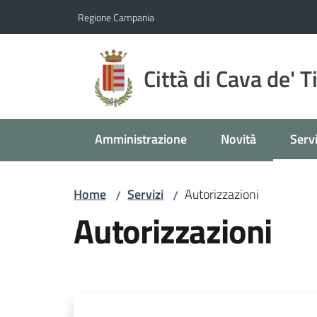
Vai al contenuto
Vai alla navigazione
Vai al footer
Regione Campania
Città di Cava de' T
Amministrazione
Novità
Servi
Menu
Home
Servizi
Autorizzazioni
/
/
Autorizzazioni