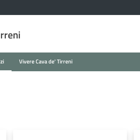
irreni
zi
Vivere Cava de' Tirreni
 selezionato