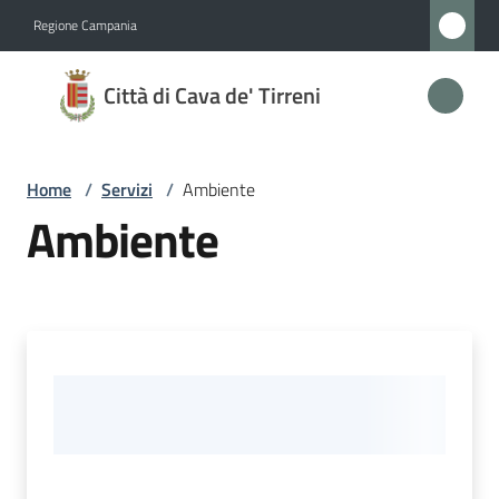
Vai al contenuto
Vai alla navigazione
Vai al footer
Regione Campania
Città
Città di Cava de' Tirreni
di
Cava
de'
Home
/
Servizi
/
Ambiente
Tirreni
Ambiente
Amministrazione
Novità
Servizi
Menu selezionato
Vivere