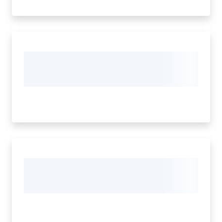
Cava
de'
Tirreni
Tutti
gli
argomenti...
Seguici
su