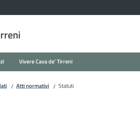
irreni
zi
Vivere Cava de' Tirreni
ati
Atti normativi
Statuti
/
/