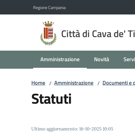
Vai al contenuto
Vai alla navigazione
Vai al footer
Regione Campania
Città di Cava de' T
Amministrazione
Novità
Servi
Menu selezionato
Home
Amministrazione
Documenti e d
/
/
Statuti
Ultimo aggiornamento
:
16-10-2025 10:05