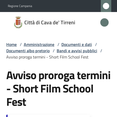
Vai al contenuto
Vai alla navigazione
Vai al footer
Regione Campania
Città
Città di Cava de' Tirreni
di
Cava
de'
Home
/
Amministrazione
/
Documenti e dati
/
Tirreni
Documenti albo pretorio
/
Bandi e avvisi pubblici
/
Avviso proroga termini - Short Film School Fest
Avviso proroga termini
Salta al contenuto
Amministrazione
Menu selezionato
- Short Film School
Novità
Fest
Servizi
Vivere