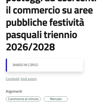
Cava
il commercio su aree
de'
Tirreni
pubbliche festività
pasquali triennio
2026/2028
Tutti
gli
argomenti...
BANDO
IN CORSO
Condividi
Vedi azioni
Seguici
su
Argomenti
Commercio al minuto
Mercato