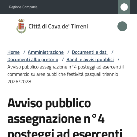
Vai al contenuto
Vai alla navigazione
Vai al footer
Regione Campania
Città
Città di Cava de' Tirreni
di
Cava
de'
Home
/
Amministrazione
/
Documenti e dati
/
Tirreni
Documenti albo pretorio
/
Bandi e avvisi pubblici
/
Avviso pubblico assegnazione n°4 posteggi ad esercenti il
commercio su aree pubbliche festività pasquali triennio
2026/2028
Amministrazione
Menu selezionato
Avviso pubblico
Salta al contenuto
Novità
assegnazione n°4
Servizi
posteggi ad esercenti
Vivere