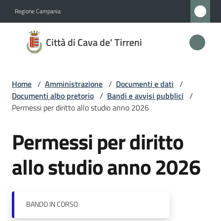
Vai al contenuto
Vai alla navigazione
Vai al footer
Regione Campania
Città
Città di Cava de' Tirreni
di
Cava
de'
Home
/
Amministrazione
/
Documenti e dati
/
Tirreni
Documenti albo pretorio
/
Bandi e avvisi pubblici
/
Permessi per diritto allo studio anno 2026
Permessi per diritto
Salta al contenuto
Amministrazione
Menu selezionato
allo studio anno 2026
Novità
Servizi
BANDO
IN CORSO
Vivere