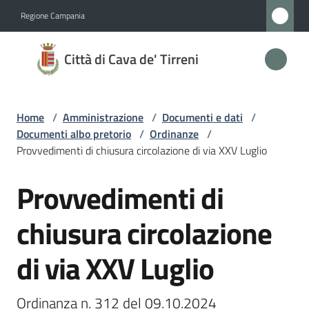
Vai al contenuto
Vai alla navigazione
Vai al footer
Regione Campania
Città
Città di Cava de' Tirreni
di
Cava
de'
Home
/
Amministrazione
/
Documenti e dati
/
Tirreni
Documenti albo pretorio
/
Ordinanze
/
Provvedimenti di chiusura circolazione di via XXV Luglio
Provvedimenti di
Salta al contenuto
Amministrazione
Menu selezionato
chiusura circolazione
Novità
di via XXV Luglio
Servizi
Ordinanza n. 312 del 09.10.2024
Vivere