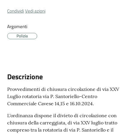
Cava
Condividi
Vedi azioni
de'
Tirreni
Argomenti
Polizia
Tutti
gli
argomenti...
Descrizione
Provvedimenti di chiusura circolazione di via XXV
Luglio rotatoria via P. Santoriello-Centro
Seguici
Commerciale Cavese 14,15 e 16.10.2024.
su
L'ordinanza dispone il divieto di circolazione con
chiusura della carreggiata, di via XXV luglio tratto
compreso tra la rotatoria di via P. Santoriello e il