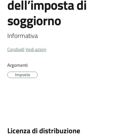
dell’imposta di
Cava
de'
soggiorno
Tirreni
Informativa
Condividi
Vedi azioni
Tutti
gli
Argomenti
argomenti...
Imposte
Seguici
su
Descrizione
Licenza di distribuzione