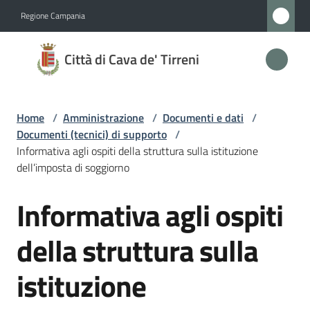
Vai al contenuto
Vai alla navigazione
Vai al footer
Regione Campania
Città
Città di Cava de' Tirreni
di
Cava
de'
Home
/
Amministrazione
/
Documenti e dati
/
Tirreni
Documenti (tecnici) di supporto
/
Informativa agli ospiti della struttura sulla istituzione
dell’imposta di soggiorno
Amministrazione
Informativa agli ospiti
Salta al contenuto
Menu selezionato
Novità
della struttura sulla
Servizi
istituzione
Vivere