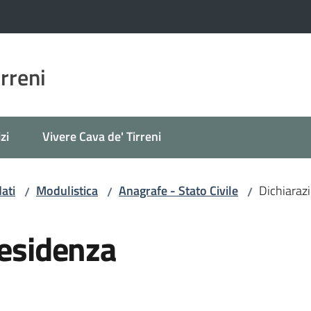
irreni
zi
Vivere Cava de' Tirreni
ati
Modulistica
Anagrafe - Stato Civile
Dichiarazi
/
/
/
residenza