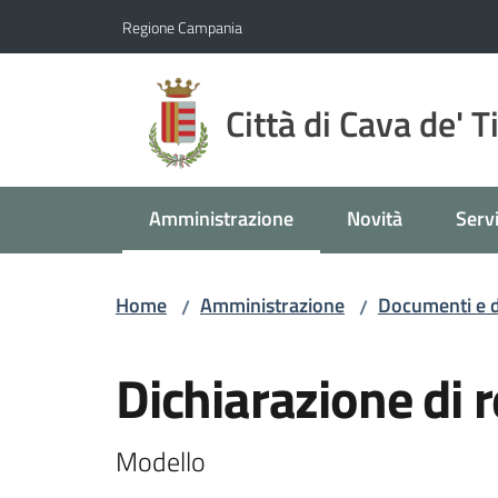
Vai al contenuto
Vai alla navigazione
Vai al footer
Regione Campania
Città di Cava de' T
Amministrazione
Novità
Servi
Menu selezionato
Home
Amministrazione
Documenti e d
/
/
Salta al contenuto
Dichiarazione di 
Modello