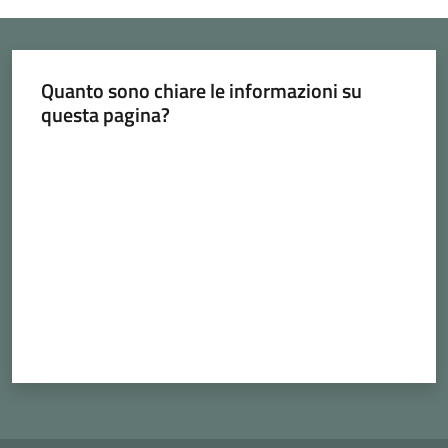
Cava
de'
Tirreni
Quanto sono chiare le informazioni su
questa pagina?
Valuta da 1 a 5 stelle
Tutti
gli
argomenti...
Seguici
su