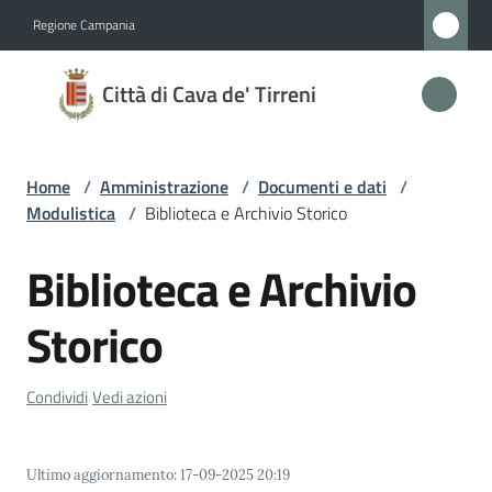
Vai al contenuto
Vai alla navigazione
Vai al footer
Regione Campania
Città
Città di Cava de' Tirreni
di
Cava
de'
Home
/
Amministrazione
/
Documenti e dati
/
Tirreni
Modulistica
/
Biblioteca e Archivio Storico
Biblioteca e Archivio
Amministrazione
Storico
Menu selezionato
Novità
Condividi
Vedi azioni
Servizi
Ultimo aggiornamento
:
17-09-2025 20:19
Vivere