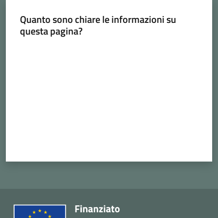
Cava
Quanto sono chiare le informazioni su
de'
questa pagina?
Tirreni
Valuta da 1 a 5 stelle
Tutti
gli
argomenti...
Seguici
su