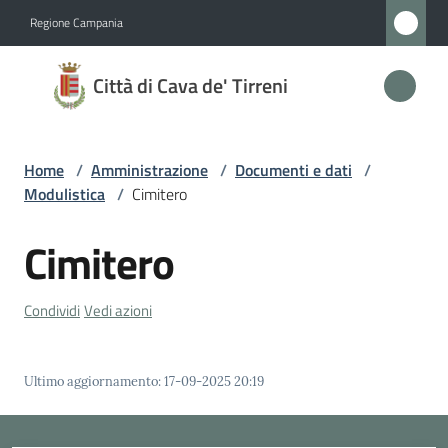
Vai al contenuto
Vai alla navigazione
Vai al footer
Regione Campania
Città
Città di Cava de' Tirreni
di
Cava
de'
Home
/
Amministrazione
/
Documenti e dati
/
Tirreni
Modulistica
/
Cimitero
Cimitero
Amministrazione
Menu selezionato
Condividi
Vedi azioni
Novità
Ultimo aggiornamento
:
17-09-2025 20:19
Servizi
Vivere