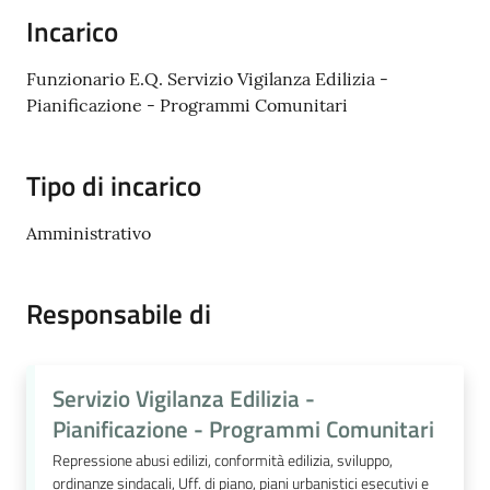
Cava
Incarico
de'
Tirreni
Funzionario E.Q. Servizio Vigilanza Edilizia -
Pianificazione - Programmi Comunitari
Tipo di incarico
Tutti
gli
Amministrativo
argomenti...
Responsabile di
Seguici
su
Servizio Vigilanza Edilizia -
Pianificazione - Programmi Comunitari
Repressione abusi edilizi, conformità edilizia, sviluppo,
ordinanze sindacali, Uff. di piano, piani urbanistici esecutivi e