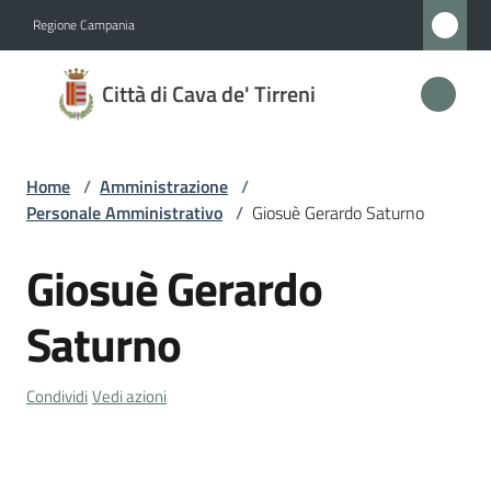
Vai al contenuto
Vai alla navigazione
Vai al footer
Regione Campania
Città
Città di Cava de' Tirreni
di
Cava
de'
Home
/
Amministrazione
/
Tirreni
Personale Amministrativo
/
Giosuè Gerardo Saturno
Giosuè Gerardo
Salta al contenuto
Amministrazione
Saturno
Menu selezionato
Novità
Condividi
Vedi azioni
Servizi
Vivere