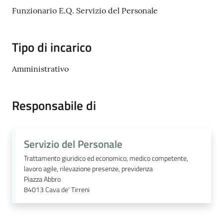
Cava
Funzionario E.Q. Servizio del Personale
de'
Tirreni
Tipo di incarico
Amministrativo
Tutti
Responsabile di
gli
argomenti...
Servizio del Personale
Trattamento giuridico ed economico, medico competente,
Seguici
lavoro agile, rilevazione presenze, previdenza
su
Piazza Abbro
84013
Cava de' Tirreni