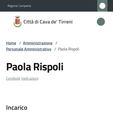
Vai al contenuto
Vai alla navigazione
Vai al footer
Regione Campania
Città
Città di Cava de' Tirreni
di
Cava
de'
Home
/
Amministrazione
/
Tirreni
Personale Amministrativo
/
Paola Rispoli
Paola Rispoli
Salta al contenuto
Amministrazione
Menu selezionato
Condividi
Vedi azioni
Novità
Servizi
Incarico
Vivere