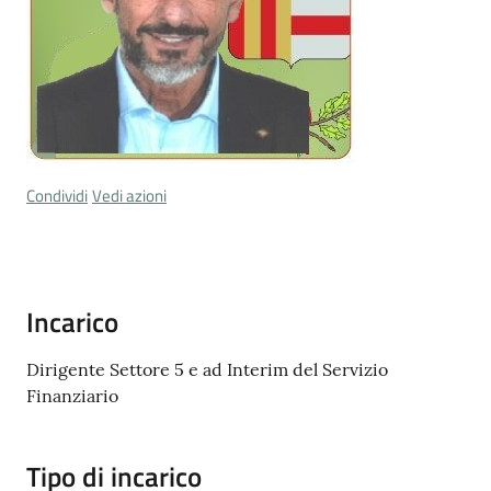
Cava
de'
Tirreni
Condividi
Vedi azioni
Tutti
gli
argomenti...
Incarico
Seguici
Dirigente Settore 5 e ad Interim del Servizio
su
Finanziario
Tipo di incarico