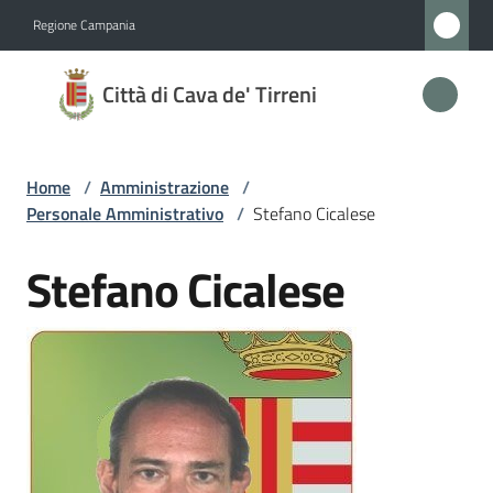
Vai al contenuto
Vai alla navigazione
Vai al footer
Regione Campania
Città
Città di Cava de' Tirreni
di
Cava
de'
Home
/
Amministrazione
/
Tirreni
Personale Amministrativo
/
Stefano Cicalese
Stefano Cicalese
Salta al contenuto
Amministrazione
Menu selezionato
Novità
Servizi
Vivere