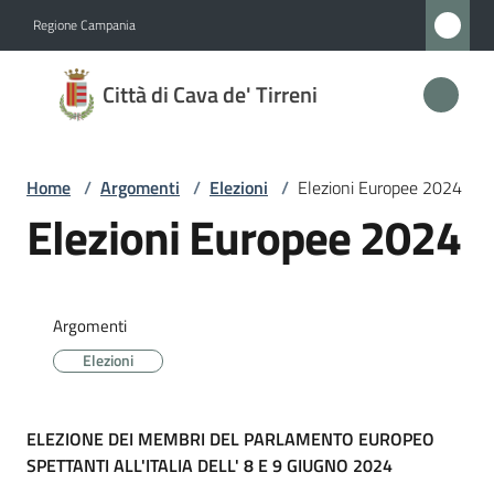
Vai al contenuto
Vai alla navigazione
Vai al footer
Regione Campania
Città
Città di Cava de' Tirreni
di
Cava
de'
Home
/
Argomenti
/
Elezioni
/
Elezioni Europee 2024
Tirreni
Elezioni Europee 2024
Amministrazione
Argomenti
Elezioni
Novità
Servizi
ELEZIONE DEI MEMBRI DEL PARLAMENTO EUROPEO
SPETTANTI ALL'ITALIA
DELL' 8 E 9 GIUGNO 2024
Vivere