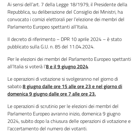
Ai sensi dell’art. 7 della Legge 18/1979, il Presidente della
Cava
Repubblica, su deliberazione del Consiglio dei Ministri, ha
de'
convocato i comizi elettorali per l’elezione dei membri del
Tirreni
Parlamento Europeo spettanti all’Italia.
Il decreto di riferimento – DPR 10 aprile 2024 – è stato
pubblicato sulla G.U. n. 85 del 11.04.2024.
Per le elezioni dei membri del Parlamento Europeo spettanti
Tutti
all’Italia si voterà l’
8 e il 9 giugno 2024
.
gli
argomenti...
Le operazioni di votazione si svolgeranno nel giorno di
Menu selezionato
sabato
8 giugno dalle ore 15 alle ore 23 e nel giorno di
domenica 9 giugno dalle ore 7 alle ore 23.
Seguici
Le operazioni di scrutinio per le elezioni dei membri del
su
Parlamento Europeo avranno inizio, domenica 9 giugno
2024, subito dopo la chiusura delle operazioni di votazione e
l'accertamento del numero dei votanti.