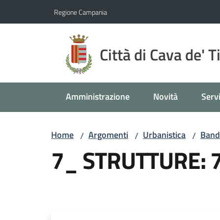
Vai al contenuto
Vai alla navigazione
Vai al footer
Regione Campania
Città di Cava de' T
Amministrazione
Novità
Servi
Home
Argomenti
Urbanistica
Band
/
/
/
7_ STRUTTURE: 