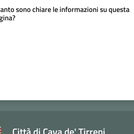
anto sono chiare le informazioni su questa
gina?
a da 1 a 5 stelle
Città di Cava de' Tirreni