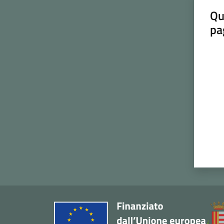
Qu
pa
Valut