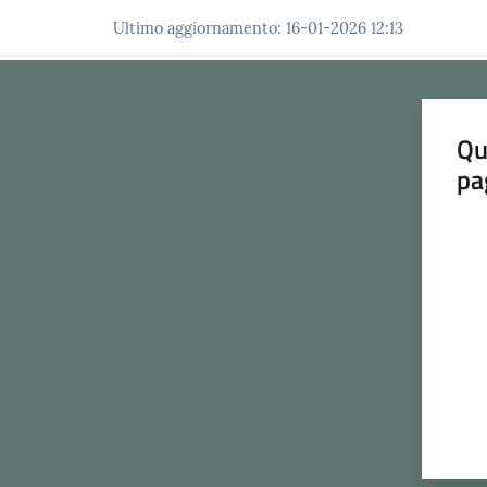
Ultimo aggiornamento
:
16-01-2026 12:13
Qu
pa
Valut