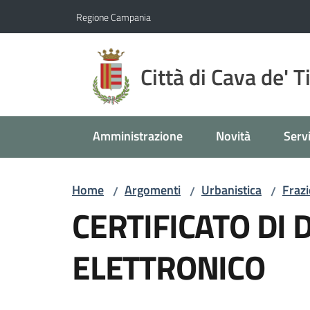
Vai al contenuto
Vai alla navigazione
Vai al footer
Regione Campania
Città di Cava de' T
Amministrazione
Novità
Servi
Home
Argomenti
Urbanistica
Frazi
/
/
/
CERTIFICATO DI 
ELETTRONICO