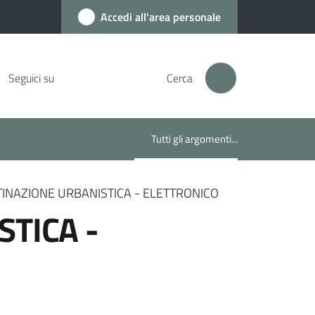
Accedi all'area personale
Seguici su
Cerca
Tutti gli argomenti...
Menu selezionato
TINAZIONE URBANISTICA - ELETTRONICO
STICA -