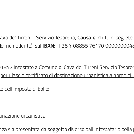
va de' Tirreni - Servizio Tesoreria
,
Causale
:
diritti di segrete
el richiedente
), sul
IBAN:
IT 28 Y 08855 76170 000000004866, i
601842 intestato a Comune di Cava de' Tirreni Servizio Tesore
ia per rilascio certificato di destinazione urbanistica a nome
 dell'imposta di bollo:
stinazione urbanistica;
anza sia presentata da soggetto diverso dall'intestatario della 