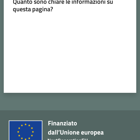
Quanto sono chiare le informazioni su
Cava
questa pagina?
de'
Tirreni
Valuta da 1 a 5 stelle
Tutti
gli
argomenti...
Menu selezionato
Seguici
su