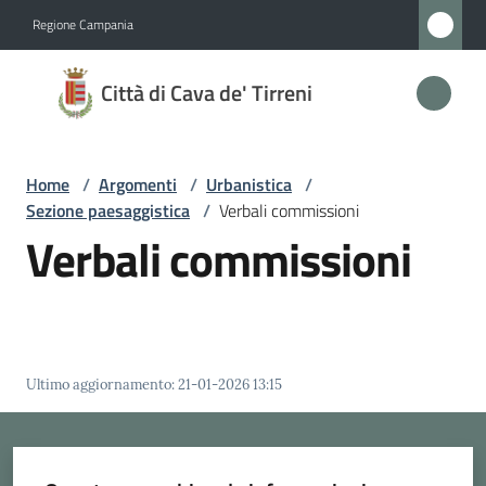
Vai al contenuto
Vai alla navigazione
Vai al footer
Regione Campania
Città
Città di Cava de' Tirreni
di
Cava
de'
Home
/
Argomenti
/
Urbanistica
/
Tirreni
Sezione paesaggistica
/
Verbali commissioni
Verbali commissioni
Amministrazione
Novità
Ultimo aggiornamento
:
21-01-2026 13:15
Servizi
Vivere