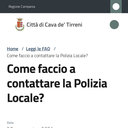
Vai al contenuto
Vai alla navigazione
Vai al footer
Regione Campania
Città
Città di Cava de' Tirreni
di
Cava
de'
Home
/
Leggi le FAQ
/
Tirreni
Come faccio a contattare la Polizia Locale?
Come faccio a
Salta al contenuto
contattare la Polizia
Amministrazione
Locale?
Novità
Servizi
Data
:
Vivere