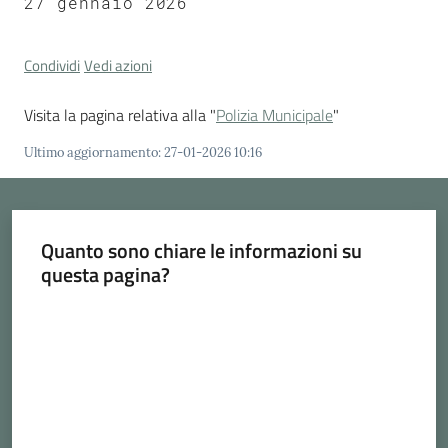
27 gennaio 2026
Cava
de'
Tirreni
Condividi
Vedi azioni
Visita la pagina relativa alla "
Polizia Municipale
"
Ultimo aggiornamento
:
27-01-2026 10:16
Tutti
gli
argomenti...
Quanto sono chiare le informazioni su
questa pagina?
Valuta da 1 a 5 stelle
Seguici
su