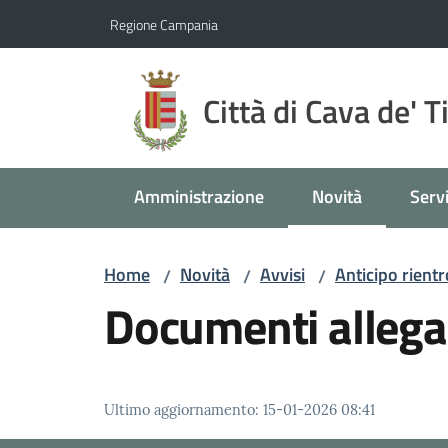
Vai al contenuto
Vai alla navigazione
Vai al footer
Regione Campania
Città di Cava de' T
Amministrazione
Novità
Servi
Menu selezionato
Home
Novità
Avvisi
Anticipo rient
/
/
/
Documenti allega
Ultimo aggiornamento
:
15-01-2026 08:41