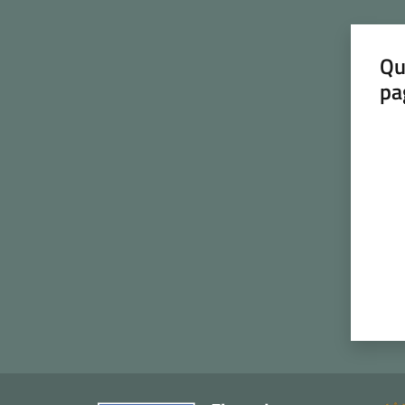
Qu
pa
Valut