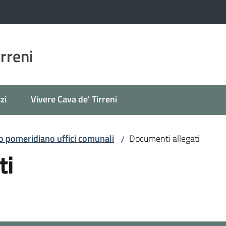
irreni
zi
Vivere Cava de' Tirreni
ro pomeridiano uffici comunali
Documenti allegati
/
ti