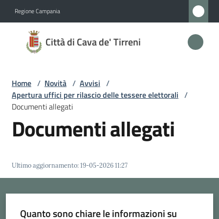
Vai al contenuto
Vai alla navigazione
Vai al footer
Regione Campania
Città
Città di Cava de' Tirreni
di
Cava
de'
Home
/
Novità
/
Avvisi
/
Tirreni
Apertura uffici per rilascio delle tessere elettorali
/
Documenti allegati
Documenti allegati
Amministrazione
Novità
Ultimo aggiornamento
:
19-05-2026 11:27
Menu selezionato
Servizi
Quanto sono chiare le informazioni su
Vivere