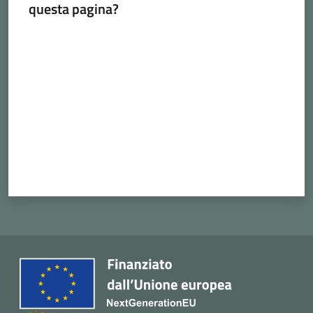
questa pagina?
Cava
de'
Valuta da 1 a 5 stelle
Tirreni
Tutti
gli
argomenti...
Seguici
su