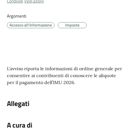
Condividi
Vedi azioni
Cava
de'
Argomenti
Tirreni
Accesso all'informazione
Imposte
Tutti
gli
Contenuto
argomenti...
L'avviso riporta le informazioni di ordine generale per
consentire ai contribuenti di conoscere le aliquote
per il pagamento dell’IMU 2026.
Seguici
su
Allegati
A cura di