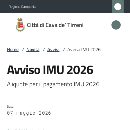
Vai al contenuto
Vai alla navigazione
Vai al footer
Regione Campania
Città
Città di Cava de' Tirreni
di
Cava
de'
Home
/
Novità
/
Avvisi
/
Avviso IMU 2026
Tirreni
Avviso IMU 2026
Salta al contenuto
Amministrazione
Aliquote per il pagamento IMU 2026
Novità
Menu selezionato
Data
:
Servizi
07 maggio 2026
Vivere