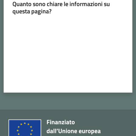
Quanto sono chiare le informazioni su
Cava
questa pagina?
de'
Tirreni
Valuta da 1 a 5 stelle
Tutti
gli
argomenti...
Seguici
su