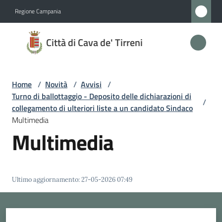
Vai al contenuto
Vai alla navigazione
Vai al footer
Regione Campania
Città
Città di Cava de' Tirreni
di
Cava
de'
Home
/
Novità
/
Avvisi
/
Tirreni
Turno di ballottaggio - Deposito delle dichiarazioni di
/
collegamento di ulteriori liste a un candidato Sindaco
Multimedia
Multimedia
Amministrazione
Novità
Menu selezionato
Ultimo aggiornamento
:
27-05-2026 07:49
Servizi
Vivere