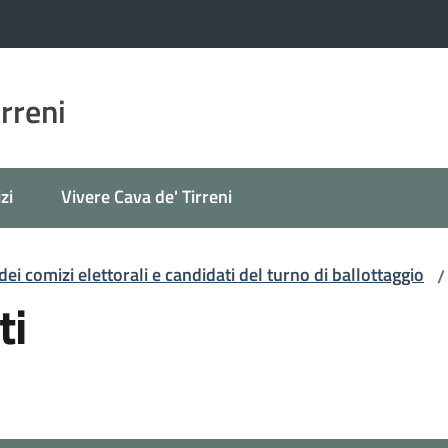
irreni
zi
Vivere Cava de' Tirreni
i comizi elettorali e candidati del turno di ballottaggio
/
ti