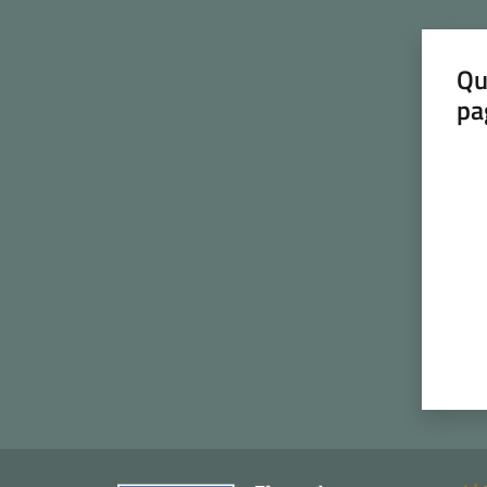
Qu
pa
Valut