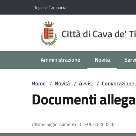
Vai al contenuto
Vai alla navigazione
Vai al footer
Regione Campania
Città di Cava de' T
Amministrazione
Novità
Servi
Menu selezionato
Home
Novità
Avvisi
Convocazione de
/
/
/
Documenti allega
Ultimo aggiornamento
:
04-06-2026 13:43