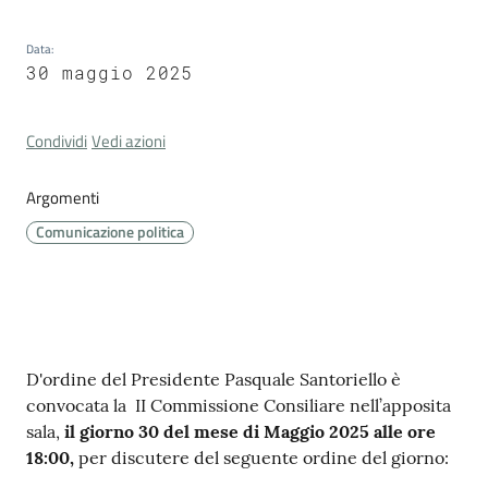
Cava
de'
Data
:
Tirreni
30 maggio 2025
Condividi
Vedi azioni
Argomenti
Tutti
Comunicazione politica
gli
argomenti...
Seguici
Contenuto
D'ordine del Presidente Pasquale Santoriello è
su
convocata la II Commissione Consiliare nell’apposita
sala,
il giorno
30
del mese di
Maggio 2025
alle ore
18:00,
per discutere del seguente ordine del giorno: