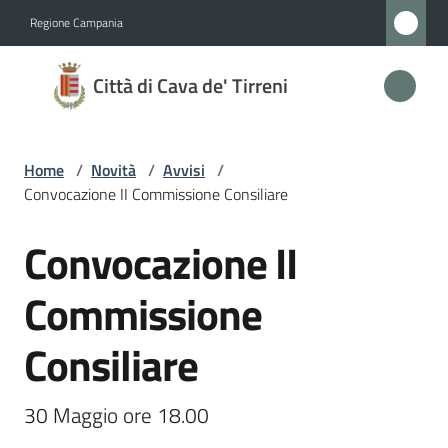
Vai al contenuto
Vai alla navigazione
Vai al footer
Regione Campania
Città
Città di Cava de' Tirreni
di
Cava
de'
Home
/
Novità
/
Avvisi
/
Tirreni
Convocazione II Commissione Consiliare
Convocazione II
Salta al contenuto
Amministrazione
Commissione
Novità
Consiliare
Menu selezionato
Servizi
30 Maggio ore 18.00
Vivere