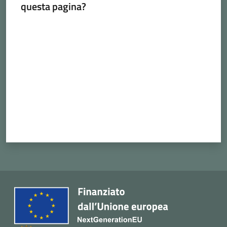
questa pagina?
Cava
de'
Valuta da 1 a 5 stelle
Tirreni
Tutti
gli
argomenti...
Seguici
su