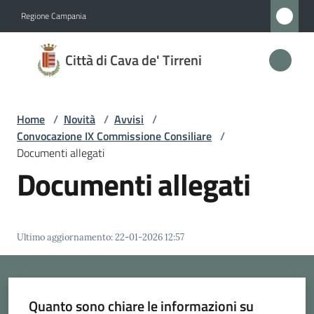
Vai al contenuto
Vai alla navigazione
Vai al footer
Regione Campania
Città
Città di Cava de' Tirreni
di
Cava
de'
Home
/
Novità
/
Avvisi
/
Tirreni
Convocazione IX Commissione Consiliare
/
Documenti allegati
Documenti allegati
Amministrazione
Novità
Ultimo aggiornamento
:
22-01-2026 12:57
Menu selezionato
Servizi
Quanto sono chiare le informazioni su
Vivere