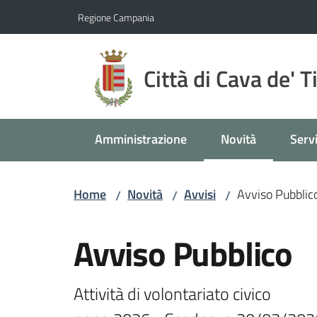
Vai al contenuto
Vai alla navigazione
Vai al footer
Regione Campania
Città di Cava de' T
Amministrazione
Novità
Servi
Menu selezionato
Home
Novità
Avvisi
Avviso Pubblic
/
/
/
Salta al contenuto
Avviso Pubblico
Attività di volontariato civico
