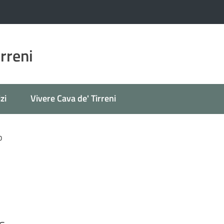
irreni
zi
Vivere Cava de' Tirreni
o