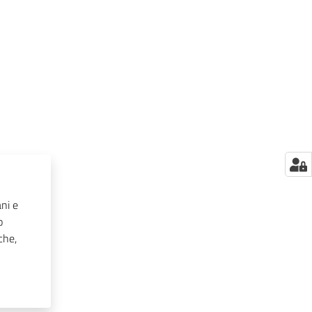
ani e
o
che,