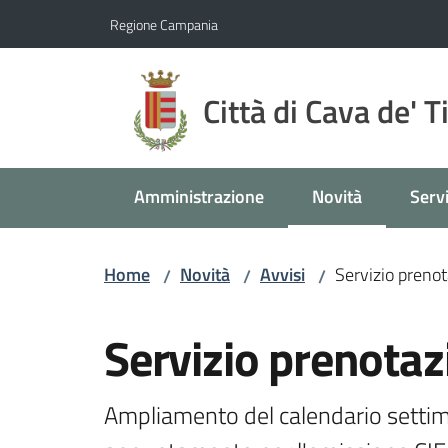
Vai al contenuto
Vai alla navigazione
Vai al footer
Regione Campania
Città di Cava de' T
Amministrazione
Novità
Servi
Menu selezionato
Home
Novità
Avvisi
Servizio preno
/
/
/
Salta al contenuto
Servizio prenotaz
Ampliamento del calendario settima