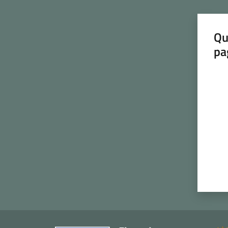
Qu
pa
Valut