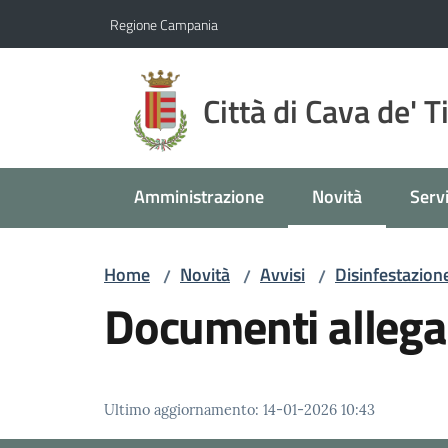
Vai al contenuto
Vai alla navigazione
Vai al footer
Regione Campania
Città di Cava de' T
Amministrazione
Novità
Servi
Menu selezionato
Home
Novità
Avvisi
Disinfestazione
/
/
/
Documenti allega
Ultimo aggiornamento
:
14-01-2026 10:43