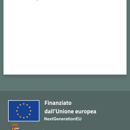
Cava
Valuta da 1 a 5 stelle
de'
Tirreni
Tutti
gli
argomenti...
Seguici
su