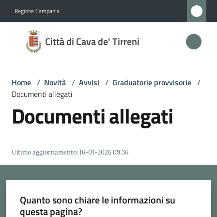
Vai al contenuto
Vai alla navigazione
Vai al footer
Regione Campania
Città
Città di Cava de' Tirreni
di
Cava
de'
Home
/
Novità
/
Avvisi
/
Graduatorie provvisorie
/
Tirreni
Documenti allegati
Documenti allegati
Amministrazione
Ultimo aggiornamento
:
16-01-2026 09:36
Novità
Menu selezionato
Servizi
Quanto sono chiare le informazioni su
questa pagina?
Vivere