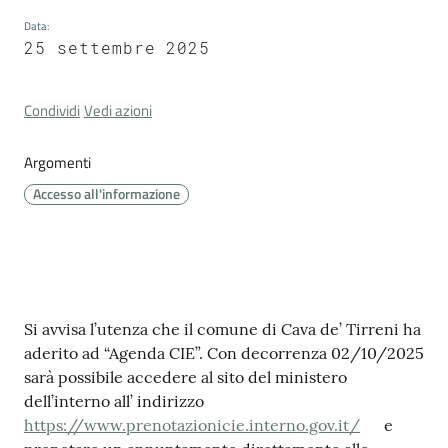
Cava
Data
:
de'
25 settembre 2025
Tirreni
Condividi
Vedi azioni
Argomenti
Tutti
Accesso all'informazione
gli
argomenti...
Contenuto
Seguici
Si avvisa l’utenza che il comune di Cava de’ Tirreni ha
su
aderito ad “Agenda CIE”. Con decorrenza 02/10/2025
sarà possibile accedere al sito del ministero
dell’interno all’ indirizzo
https://www.prenotazionicie.interno.gov.it/
e