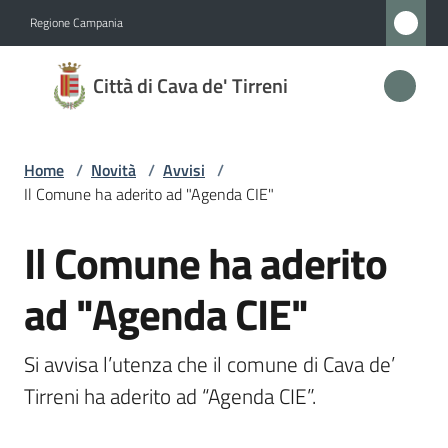
Vai al contenuto
Vai alla navigazione
Vai al footer
Regione Campania
Città
Città di Cava de' Tirreni
di
Cava
de'
Home
/
Novità
/
Avvisi
/
Tirreni
Il Comune ha aderito ad "Agenda CIE"
Il Comune ha aderito
Salta al contenuto
Amministrazione
ad "Agenda CIE"
Novità
Menu selezionato
Si avvisa l’utenza che il comune di Cava de’ 
Servizi
Tirreni ha aderito ad “Agenda CIE”.
Vivere