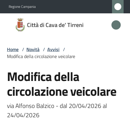
Vai al contenuto
Vai alla navigazione
Vai al footer
Regione Campania
Città
Città di Cava de' Tirreni
di
Cava
de'
Home
/
Novità
/
Avvisi
/
Tirreni
Modifica della circolazione veicolare
Modifica della
Salta al contenuto
Amministrazione
circolazione veicolare
Novità
Menu selezionato
via Alfonso Balzico - dal 20/04/2026 al 
Servizi
24/04/2026
Vivere