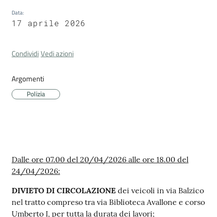
Cava
Data
:
de'
17 aprile 2026
Tirreni
Condividi
Vedi azioni
Argomenti
Tutti
Polizia
gli
argomenti...
Contenuto
Seguici
Dalle ore 07.00 del 20/04/2026 alle ore 18.00 del
su
24/04/2026:
DIVIETO DI CIRCOLAZIONE
dei veicoli in via Balzico
nel tratto compreso tra via Biblioteca Avallone e corso
Umberto I, per tutta la durata dei lavori;