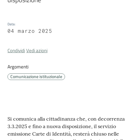
Cava
de'
Tirreni
Data
:
04 marzo 2025
Condividi
Vedi azioni
Tutti
Argomenti
gli
argomenti...
Comunicazione istituzionale
Seguici
su
Contenuto
Si comunica alla cittadinanza che, con decorrenza
3.3.2025 e fino a nuova disposizione, il servizio
emissione Carte di Identità, resterà chiuso nelle