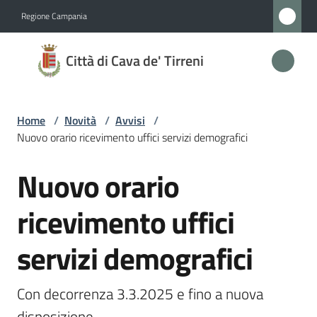
Vai al contenuto
Vai alla navigazione
Vai al footer
Regione Campania
Città
Città di Cava de' Tirreni
di
Cava
de'
Home
/
Novità
/
Avvisi
/
Tirreni
Nuovo orario ricevimento uffici servizi demografici
Nuovo orario
Salta al contenuto
Amministrazione
ricevimento uffici
Novità
servizi demografici
Menu selezionato
Servizi
Con decorrenza 3.3.2025 e fino a nuova 
Vivere
disposizione