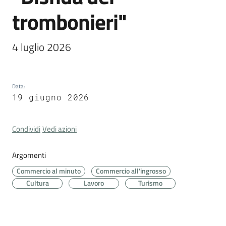
Cava
trombonieri"
de'
Tirreni
4 luglio 2026
Data
:
Tutti
19 giugno 2026
gli
argomenti...
Condividi
Vedi azioni
Argomenti
Seguici
Commercio al minuto
Commercio all'ingrosso
su
Cultura
Lavoro
Turismo