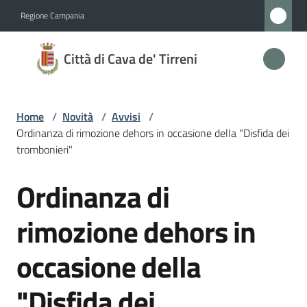
Vai al contenuto
Vai alla navigazione
Vai al footer
Regione Campania
Città
Città di Cava de' Tirreni
di
Cava
de'
Home
/
Novità
/
Avvisi
/
Tirreni
Ordinanza di rimozione dehors in occasione della "Disfida dei
trombonieri"
Ordinanza di
Salta al contenuto
Amministrazione
rimozione dehors in
Novità
Menu selezionato
occasione della
Servizi
"Disfida dei
Vivere